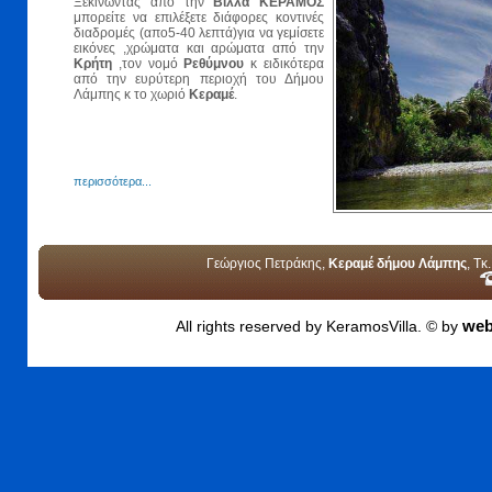
Ξεκινώντας από την
Βίλλα ΚΕΡΑΜΟΣ
μπορείτε να επιλέξετε διάφορες κοντινές
διαδρομές (απο5-40 λεπτά)για να γεμίσετε
εικόνες ,χρώματα και αρώματα από την
Κρήτη
,τον νομό
Ρεθύμνου
κ ειδικότερα
από την ευρύτερη περιοχή του Δήμου
Λάμπης κ το χωριό
Κεραμέ
.
περισσότερα...
Γεώργιος Πετράκης,
Κεραμέ δήμου Λάμπης
, Τ
web
All rights reserved by KeramosVilla. © by