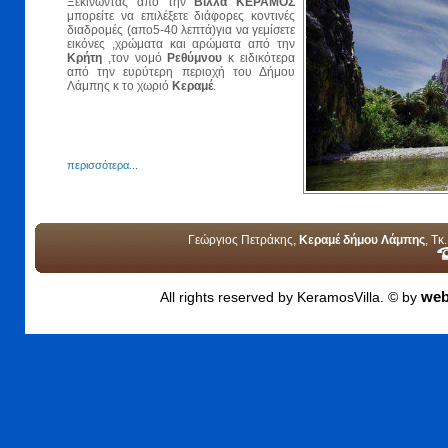
Ξεκινώντας από την
Βίλλα ΚΕΡΑΜΟΣ
μπορείτε να επιλέξετε διάφορες κοντινές
διαδρομές (απο5-40 λεπτά)για να γεμίσετε
εικόνες ,χρώματα και αρώματα από την
Κρήτη
,τον νομό
Ρεθύμνου
κ ειδικότερα
από την ευρύτερη περιοχή του Δήμου
Λάμπης κ το χωριό
Κεραμέ
.
περισσότερα...
Γεώργιος Πετράκης,
Κεραμέ δήμου Λάμπης
, Τ
web
All rights reserved by KeramosVilla. © by