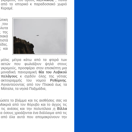
γκρεμούς του όρους
ΚΕΡΑΜΟΣ
, πάνω
από το ιστορικό κ παραδοσιακό χωριό
Κεραμέ.
ώτικη
 ,του
λυτα
ς της
ιακά
τιστά
δες.
ς και
μόλις μέτρα κάτω από τα φτερά των
αετών που φωλιάζουν ψηλά στους
γκρεμούς, προσφέρει στον επισκέπτη μια
μοναδική πανοραμική
θέα του Λυβικού
πελάγους
κ σχεδόν όλης της νότιας
ακτογραμμής του νομού
Ρεθύμνης
.
Αγναντεύοντας από τον Πλακιά έως τα
Μάταλα, τα νησιά Παξιμάδια,
σετε το βλέμμα και τις αισθήσεις σας να
 Μακριά από τον θόρυβο και το άγχος τις
τις ανέσεις και την πολυτέλεια ,η
Βίλλα
ια όσους χρειάζονται ένα διάλλειμα από τις
ι από όλα αυτά που απομακρύνουν την