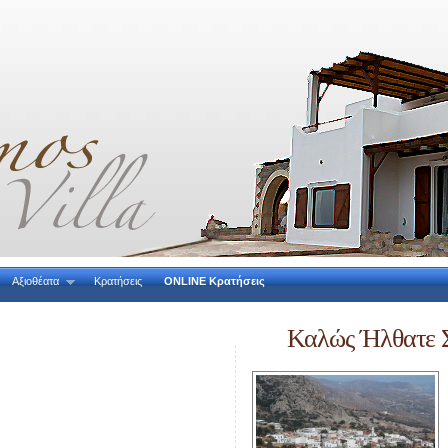
Αξιοθέατα
Κρατήσεις
ONLINE Κρατήσεις
Καλώς Ήλθατε