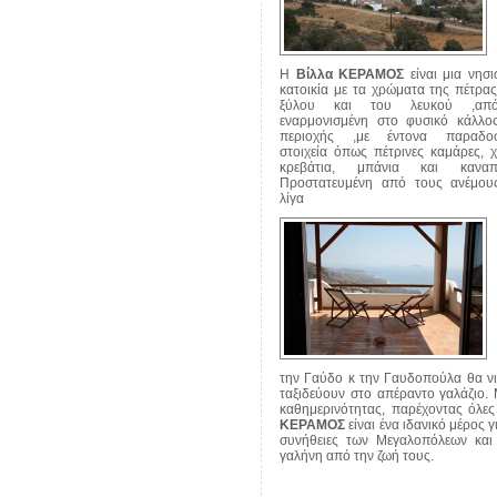
Η
Βίλλα ΚΕΡΑΜΟΣ
είναι μια νησι
κατοικία με τα χρώματα της πέτρας
ξύλου και του λευκού ,από
εναρμονισμένη στο φυσικό κάλλο
περιοχής ,με έντονα παραδοσ
στοιχεία όπως πέτρινες καμάρες, χ
κρεβάτια, μπάνια και καναπέ
Προστατευμένη από τους ανέμου
λίγα
την Γαύδο κ την Γαυδοπούλα θα νιώ
ταξιδεύουν στο απέραντο γαλάζιο.
καθημερινότητας, παρέχοντας όλες 
ΚΕΡΑΜΟΣ
είναι ένα ιδανικό μέρος γ
συνήθειες των Μεγαλοπόλεων κα
γαλήνη από την ζωή τους.