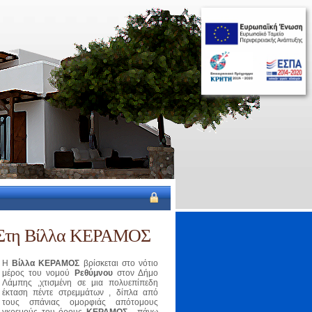
 Στη Βίλλα ΚΕΡΑΜΟΣ
Η
Βίλλα ΚΕΡΑΜΟΣ
βρίσκεται στο νότιο
μέρος του νομού
Ρεθύμνου
στον Δήμο
Λάμπης ,χτισμένη σε μια πολυεπίπεδη
έκταση πέντε στρεμμάτων , δίπλα από
τους σπάνιας ομορφιάς απότομους